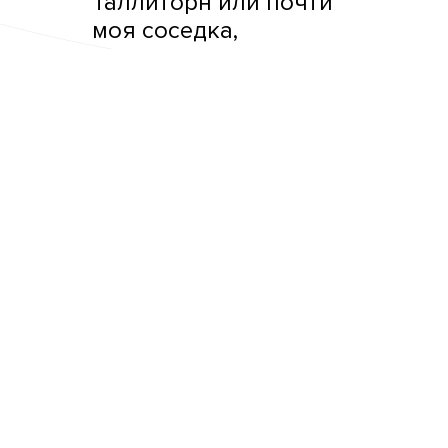
Таллиторн или почти
моя соседка,
Саунаторн, как будто
посажена на стену.
На фоне моей соседки
Левеншеде, да и другого
соседа, Кулдъяла, я кажусь
особенно миниатюрной. Кстати,
под руководством ратмана
Левеншеде было закончено
мое строительство в далекие
1370-ые. Большинство
городских башен получило
свое название по какому-то
деятелю или месту. Так и я,
хотя меня раньше звали