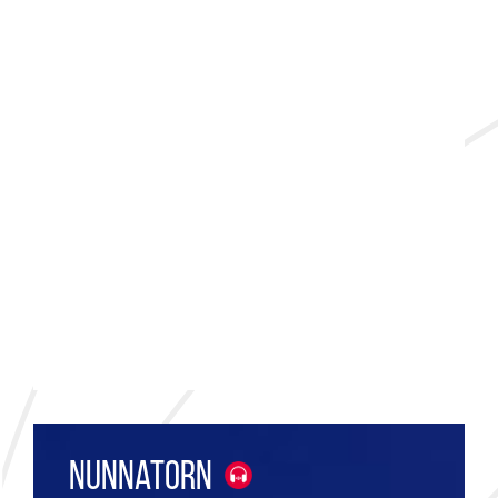
Nunnatorn