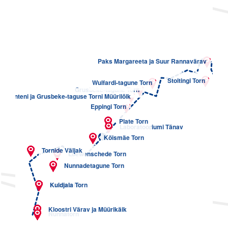
Paks Margareeta ja Suur Rannavärav
Stoltingi Torn
Wulfardi-tagune Torn
Grusbeke-tagune Torn
Renteni ja Grusbeke-taguse Torni Müürilõik
Eppingi Torn
Plate Torn
Laboratooriumi Tänav
Köismäe Torn
Tornide Väljak
Loewenschede Torn
Nunnadetagune Torn
Saunatorn
Kuldjala Torn
Kloostri Värav ja Müürikäik
Nunnatorn